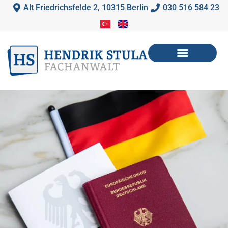
Zum
Alt Friedrichsfelde 2, 10315 Berlin
030 516 584 23
Inhalt
springen
Mein Angebot
Ablauf des Verfahrens
Hilfe anfordern